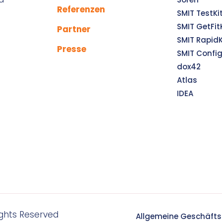
Referenzen
SMIT TestKi
SMIT GetFit
Partner
SMIT RapidK
Presse
SMIT Confi
dox42
Atlas
IDEA
Rights Reserved
Allgemeine Geschäft