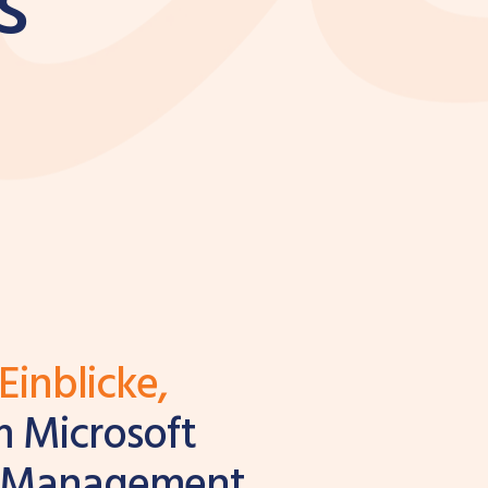
s“
Einblicke,
 Microsoft
n Management.